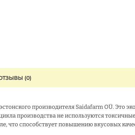
ОТЗЫВЫ (0)
 эстонского производителя Saidafarm OÜ. Это эк
о цикла производства не используются токсичны
е, что способствует повышению вкусовых качес