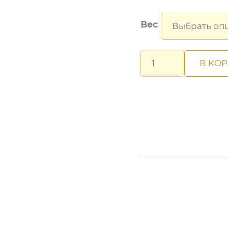
Вес
Количество
В КО
товара
САЙДА
С
ТМИНОМ