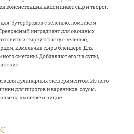
оей консистенции напоминает сыр и творог.
для бутербродов с зеленью, ломтиком
 Прекрасный ингредиент для овощных
отовить и сырную пасту с зеленью,
рцем, измельчив сыр в блендере. Для
ного сметаны. Добавляют его и в супы,
ианские.
аза для кулинарных экспериментов. Из него
инки для пирогов и вареников, соусы.
ховке на выпечке и пицце.
Диапазон
€