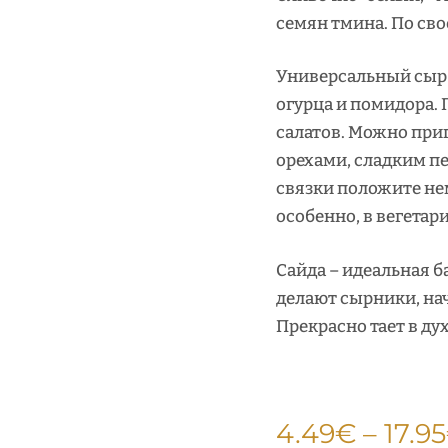
семян тмина. По св
Универсальный сыр 
огурца и помидора.
салатов. Можно приг
орехами, сладким пе
связки положите нем
особенно, в вегетар
Сайда – идеальная б
делают сырники, нач
Прекрасно тает в ду
4.49
€
–
17.95