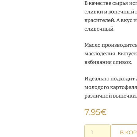
В качестве сырья и
сливки и конечный 
красителей. А вкус 
сливочный.
Масло производится
маслоделия. Выпуск
взбивания сливок.
Идеально подходит 
молодого картофеля,
различной выпечки.
7.95
€
Количество
В КО
товара